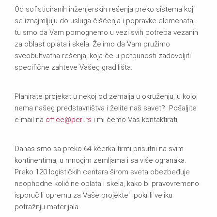
Od sofisticiranih inženjerskih rešenja preko sistema koji
se iznajmljuju do usluga čišćenja i popravke elemenata,
tu smo da Vam pomognemo u vezi svih potreba vezanih
za oblast oplata i skela. Želimo da Vam pružimo
sveobuhvatna rešenja, koja će u potpunosti zadovoljiti
specifične zahteve Vašeg gradilišta.
Planirate projekat u nekoj od zemalja u okruženju, u kojoj
nema našeg predstavništva i želite naš savet? Pošaljite
e-mail na
office
@peri.
rs
i mi ćemo Vas kontaktirati.
Danas smo sa preko 64 kćerka firmi prisutni na svim
kontinentima, u mnogim zemljama i sa više ogranaka.
Preko 120 logističkih centara širom sveta obezbeđuje
neophodne količine oplata i skela, kako bi pravovremeno
isporučili opremu za Vaše projekte i pokrili veliku
potražnju materijala.