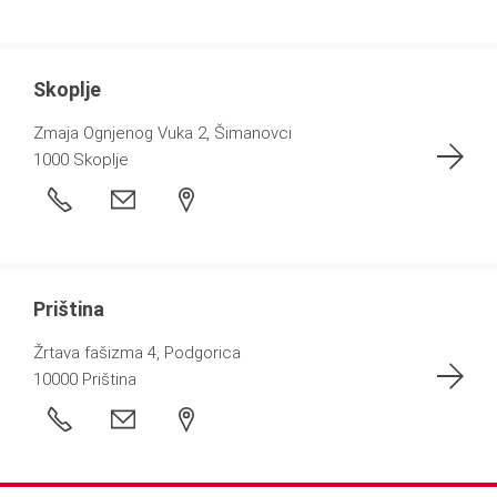
Skoplje
Zmaja Ognjenog Vuka 2, Šimanovci
1000 Skoplje
Priština
Žrtava fašizma 4, Podgorica
10000 Priština