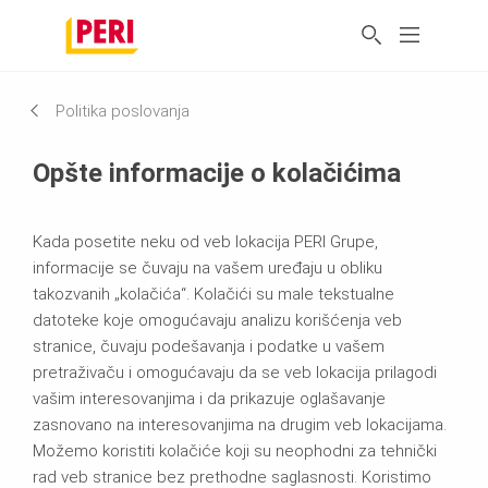
Politika poslovanja
Opšte informacije o kolačićima
Kada posetite neku od veb lokacija PERI Grupe,
informacije se čuvaju na vašem uređaju u obliku
takozvanih „kolačića“. Kolačići su male tekstualne
datoteke koje omogućavaju analizu korišćenja veb
stranice, čuvaju podešavanja i podatke u vašem
pretraživaču i omogućavaju da se veb lokacija prilagodi
vašim interesovanjima i da prikazuje oglašavanje
zasnovano na interesovanjima na drugim veb lokacijama.
Možemo koristiti kolačiće koji su neophodni za tehnički
rad veb stranice bez prethodne saglasnosti. Koristimo