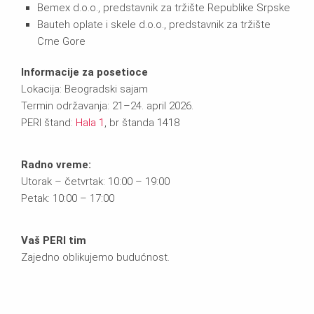
Bemex d.o.o., predstavnik za tržište Republike Srpske
Bauteh oplate i skele d.o.o., predstavnik za tržište
Crne Gore
Informacije za posetioce
Lokacija: Beogradski sajam
Termin održavanja: 21–24. april 2026.
PERI štand:
Hala 1
, br štanda 1418
Radno vreme:
Utorak – četvrtak: 10:00 – 19:00
Petak: 10:00 – 17:00
Vaš PERI tim
Zajedno oblikujemo budućnost.