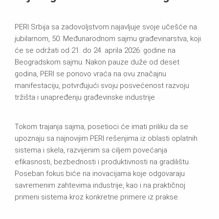
PERI Srbija sa zadovoljstvom najavljuje svoje učešće na
jubilarnom, 50. Međunarodnom sajmu građevinarstva, koji
će se održati od 21. do 24. aprila 2026. godine na
Beogradskom sajmu. Nakon pauze duže od deset
godina, PERI se ponovo vraća na ovu značajnu
manifestaciju, potvrđujući svoju posvećenost razvoju
tržišta i unapređenju građevinske industrije.
Tokom trajanja sajma, posetioci će imati priliku da se
upoznaju sa najnovijim PERI rešenjima iz oblasti oplatnih
sistema i skela, razvijenim sa ciljem povećanja
efikasnosti, bezbednosti i produktivnosti na gradilištu.
Poseban fokus biće na inovacijama koje odgovaraju
savremenim zahtevima industrije, kao i na praktičnoj
primeni sistema kroz konkretne primere iz prakse.