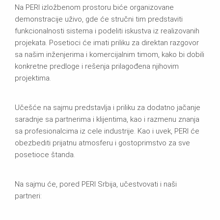
Na PERI izložbenom prostoru biće organizovane
demonstracije uživo, gde će stručni tim predstaviti
funkcionalnosti sistema i podeliti iskustva iz realizovanih
projekata. Posetioci će imati priliku za direktan razgovor
sa našim inženjerima i komercijalnim timom, kako bi dobili
konkretne predloge i rešenja prilagođena njihovim
projektima.
Učešće na sajmu predstavlja i priliku za dodatno jačanje
saradnje sa partnerima i klijentima, kao i razmenu znanja
sa profesionalcima iz cele industrije. Kao i uvek, PERI će
obezbediti prijatnu atmosferu i gostoprimstvo za sve
posetioce štanda.
Na sajmu će, pored PERI Srbija, učestvovati i naši
partneri: