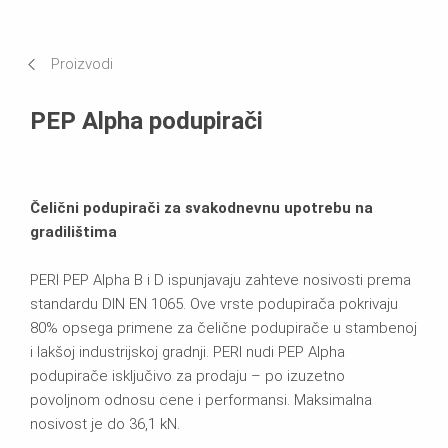
Primena
Proizvodi
Tehnički podaci
PEP Alpha podupirači
Čelični podupirači za svakodnevnu upotrebu na
gradilištima
PERI PEP Alpha B i D ispunjavaju zahteve nosivosti prema
standardu DIN EN 1065. Ove vrste podupirača pokrivaju
80% opsega primene za čelične podupirače u stambenoj
i lakšoj industrijskoj gradnji. PERI nudi PEP Alpha
podupirače isključivo za prodaju – po izuzetno
povoljnom odnosu cene i performansi. Maksimalna
nosivost je do 36,1 kN.