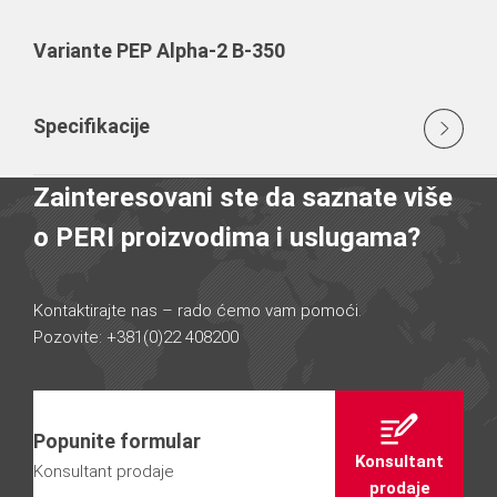
Variante PEP Alpha-2 B-350
Specifikacije
Zainteresovani ste da saznate više
o PERI proizvodima i uslugama?
Kontaktirajte nas – rado ćemo vam pomoći.
Pozovite: +381(0)22 408200
Popunite formular
Konsultant
Konsultant prodaje
prodaje