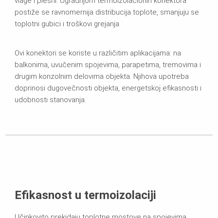
vlage i plesni. Ugradnjom termoizolacionih konektora
postiže se ravnomernija distribucija toplote, smanjuju se
toplotni gubici i troškovi grejanja.
Ovi konektori se koriste u različitim aplikacijama: na
balkonima, uvučenim spojevima, parapetima, tremovima i
drugim konzolnim delovima objekta. Njihova upotreba
doprinosi dugovečnosti objekta, energetskoj efikasnosti i
udobnosti stanovanja.
Efikasnost u termoizolaciji
Učinkovito prekidaju toplotne mostove na spojevima