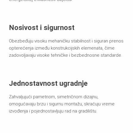
Nosivost i sigurnost
Obezbeđuju visoku mehaničku stabilnost i siguran prenos
opterećenja između konstrukcijskih elemenata, čime
zadovoljavaju visoke tehničke i bezbednosne standarde.
Jednostavnost ugradnje
Zahvaljujući pametnom, simetričnom dizajnu,
omogućavaju brzu i sigurnu montažu, skraćuju vreme
izvođenja i pojednostavljuju rad na gradilištu.