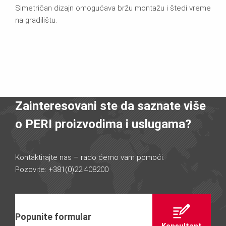
Simetričan dizajn omogućava bržu montažu i štedi vreme
na gradilištu.
Zainteresovani ste da saznate više
o PERI proizvodima i uslugama?
Kontaktirajte nas – rado ćemo vam pomoći.
Pozovite: +381(0)22 408200
Popunite formular