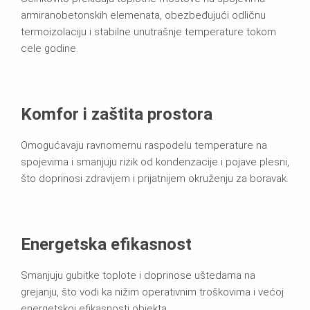
armiranobetonskih elemenata, obezbeđujući odličnu
termoizolaciju i stabilne unutrašnje temperature tokom
cele godine.
Komfor i zaštita prostora
Omogućavaju ravnomernu raspodelu temperature na
spojevima i smanjuju rizik od kondenzacije i pojave plesni,
što doprinosi zdravijem i prijatnijem okruženju za boravak.
Energetska efikasnost
Smanjuju gubitke toplote i doprinose uštedama na
grejanju, što vodi ka nižim operativnim troškovima i većoj
energetskoj efikasnosti objekta.