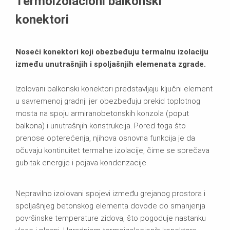
Termoizolacioni balkonski
konektori
Noseći konektori koji obezbeđuju termalnu izolaciju
između unutrašnjih i spoljašnjih elemenata zgrade.
Izolovani balkonski konektori predstavljaju ključni element
u savremenoj gradnji jer obezbeđuju prekid toplotnog
mosta na spoju armiranobetonskih konzola (poput
balkona) i unutrašnjih konstrukcija. Pored toga što
prenose opterećenja, njihova osnovna funkcija je da
očuvaju kontinuitet termalne izolacije, čime se sprečava
gubitak energije i pojava kondenzacije.
Nepravilno izolovani spojevi između grejanog prostora i
spoljašnjeg betonskog elementa dovode do smanjenja
površinske temperature zidova, što pogoduje nastanku