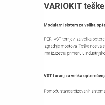
VARIOKIT teške 
Modularni sistem za velika opte
PERI VST tornjevi za velika opter
izgradnje mostova. Teška nosiva 
ima izuzetnu primenu u industrijskoj
VST toranj za velika opterećenj
Pomoću standardizovanih sistemski