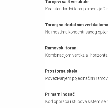
Tornjevi sa 4 vertikale
Kao standardni toranj dimenzija 2 
Toranj sa dodatnim vertikalam
Na mestima koncentrisanog optere
Ramovski toranj
Kombinacijom vertikala i horizontal
Prostorna skela
Povezivanjem pojedinačnih ramovs
Primarni nosač
Kod oporaca i stubova sistem se m