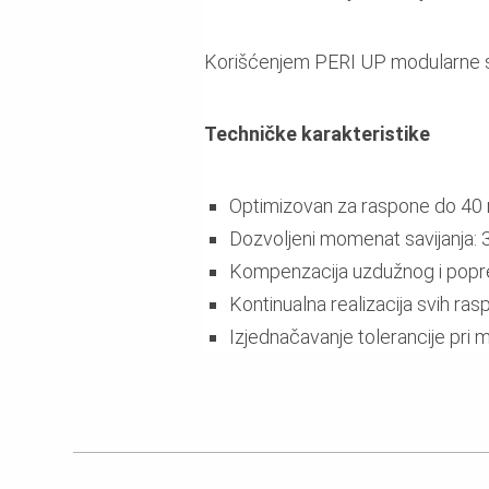
Korišćenjem PERI UP modularne s
Techničke karakteristike
Optimizovan za raspone do 40
Dozvoljeni momenat savijanja:
Kompenzacija uzdužnog i popr
Kontinualna realizacija svih ras
Izjednačavanje tolerancije pri 