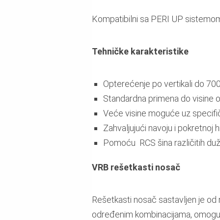
Kompatibilni sa PERI UP sistemom,
Tehničke karakteristike
Opterećenje po vertikali do 70
Standardna primena do visine 
Veće visine moguće uz specifič
Zahvaljujući navoju i pokretnoj
Pomoću RCS šina različitih duž
VRB rešetkasti nosač
Rešetkasti nosač sastavljen je od ra
određenim kombinacijama, omoguća