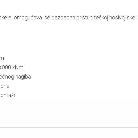
kele omogućava se bezbedan pristup teškoj nosivoj skeli
 m
 3.000 kNm
ečnog nagiba
pona
montaži