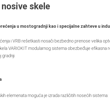
nosive skele
rećenja u mostogradnji kao i specijalne zahteve u indus
ećenja i VRB rešetkasti nosači bezbedno prenose velika op
skela VARIOKIT modularnog sistema obezbeđuje efikasna r
 gradnji.
a
h elemenata moguća je izrada različitih nosećih sistema: