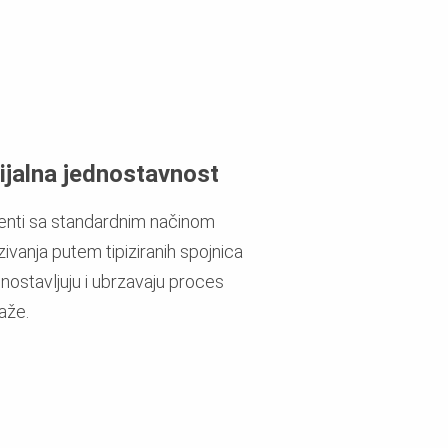
ijalna jednostavnost
nti sa standardnim načinom
ivanja putem tipiziranih spojnica
nostavljuju i ubrzavaju proces
aže.