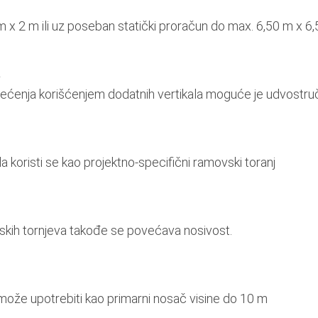
m x 2 m ili uz poseban statički proračun do max. 6,50 m x 6
a
ćenja korišćenjem dodatnih vertikala moguće je udvostruči
a koristi se kao projektno-specifični ramovski toranj
kih tornjeva takođe se povećava nosivost.
ože upotrebiti kao primarni nosač visine do 10 m