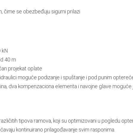
 čime se obezbeđuju sigurni prilazi
0 kN
od 40 m
an projekat oplate
 hidraulici moguće podizanje i spuštanje i pod punim optere
ina, dva kompenzaciona elementa i navojne glave moguće je 
zličitih tipova ramova, koji su optimizovani u pogledu optereć
vaju kontinuirano prilagođavanje svim rasponima.