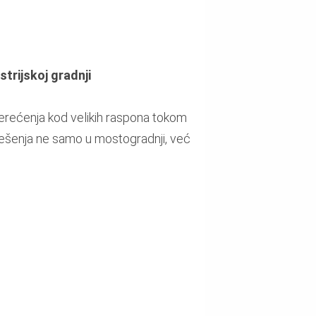
trijskoj gradnji
terećenja kod velikih raspona tokom
ešenja ne samo u mostogradnji, već