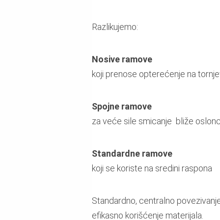
Razlikujemo:
Nosive ramove
koji prenose opterećenje na tornje
Spojne ramove
za veće sile smicanje bliže oslonc
Standardne ramove
koji se koriste na sredini raspona
Standardno, centralno povezivanje 
efikasno korišćenje materijala.