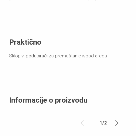
Praktično
Sklopivi podupirači za premeštanje ispod greda
Informacije o proizvodu
1
/
2