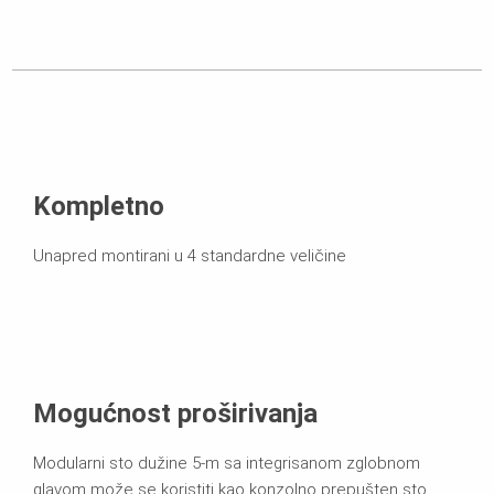
Kompletno
Unapred montirani u 4 standardne veličine
Mogućnost proširivanja
Modularni sto dužine 5-m sa integrisanom zglobnom
glavom može se koristiti kao konzolno prepušten sto