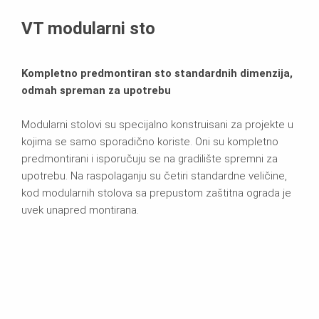
Tehnički podaci
VT modularni sto
Kompletno predmontiran sto standardnih dimenzija,
odmah spreman za upotrebu
Modularni stolovi su specijalno konstruisani za projekte u
kojima se samo sporadično koriste. Oni su kompletno
predmontirani i isporučuju se na gradilište spremni za
upotrebu. Na raspolaganju su četiri standardne veličine,
kod modularnih stolova sa prepustom zaštitna ograda je
uvek unapred montirana.